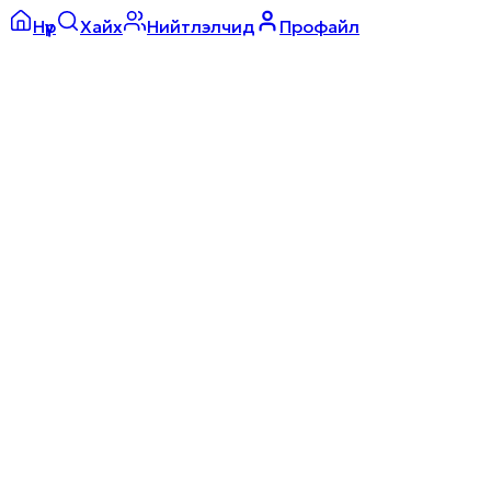
Нүүр
Хайх
Нийтлэлчид
Профайл