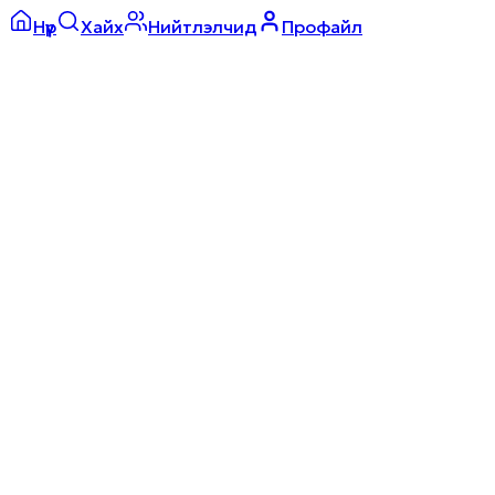
Нүүр
Хайх
Нийтлэлчид
Профайл