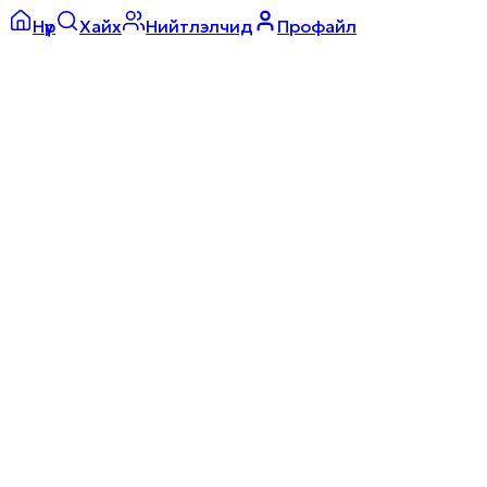
Нүүр
Хайх
Нийтлэлчид
Профайл