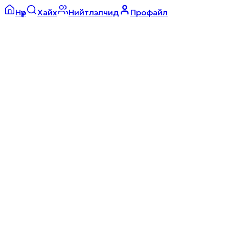
Нүүр
Хайх
Нийтлэлчид
Профайл