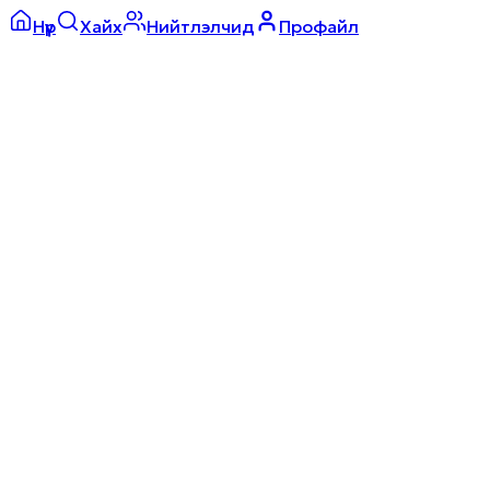
Нүүр
Хайх
Нийтлэлчид
Профайл