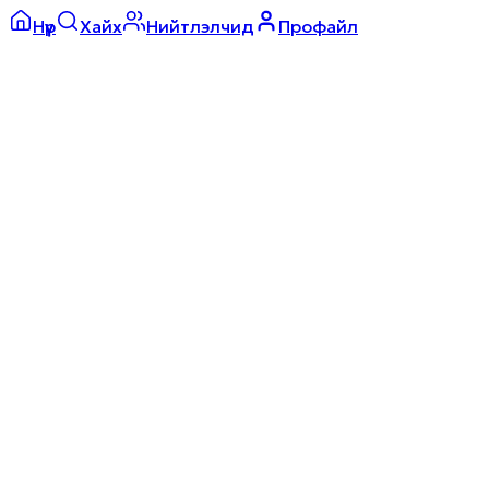
Нүүр
Хайх
Нийтлэлчид
Профайл