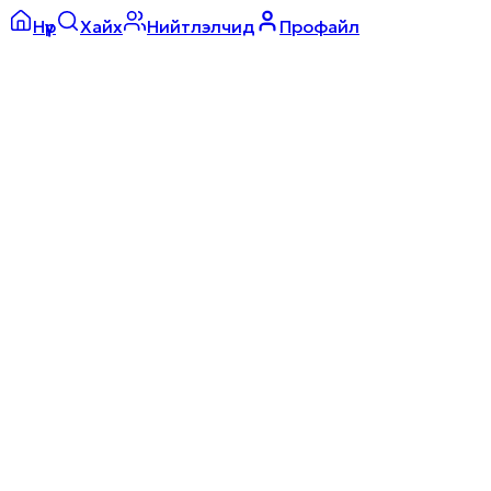
Нүүр
Хайх
Нийтлэлчид
Профайл