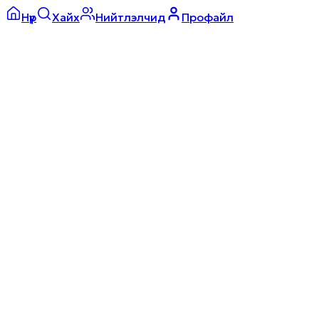
Нүүр
Хайх
Нийтлэлчид
Профайл