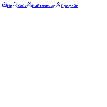
Нүүр
Хайх
Нийтлэлчид
Профайл