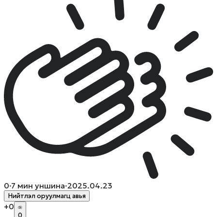
0
·
7
мин уншина
·
2025.04.23
Нийтлэл оруулмагц авья
+
0
0