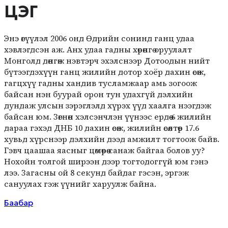
ЦЭГ
Энэ өгүүлэл 2006 онд Өдрийн сонинд ганц удаа
хэвлэгдсэн аж. Анх удаа гадны хөрөнгө оруулалт
Монголд дөнгөж нэвтэрч эхэлснээр Дотоодын нийт
бүтээгдэхүүн ганц жилийн дотор хоёр дахин өсөж,
гагцхүү гадны хандив тусламжаар амь зогоож
байсан нэн буурай орон тун удахгүй дэлхийн
дундаж улсын зэрэглэлд хүрэх үүд хаалга нээгдэж
байсан юм. Зөгнөн хэлсэнчлэн үүнээс ердөө 6 жилийн
дараа гэхэд ДНБ 10 дахин өсөж, жилийн өсөлтөөр 17.6
хувьд хүрснээр дэлхийн дээд амжилт тогтоож байв.
Гэвч цаашаа яасныг цөмөөрөө санаж байгаа болов уу?
Нохойн толгой ширээн дээр тогтодоггүй юм гэнэ
лээ. Загасны ой 8 секунд байдаг гэсэн, эргэж
сануулах гэж үүнийг харуулж байна.
Баабар