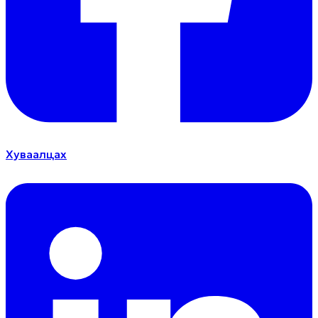
Хуваалцах