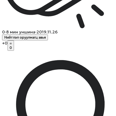
0
·
8
мин уншина
·
2019.11.26
Нийтлэл оруулмагц авья
+
0
0