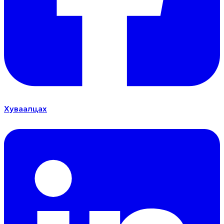
Хуваалцах