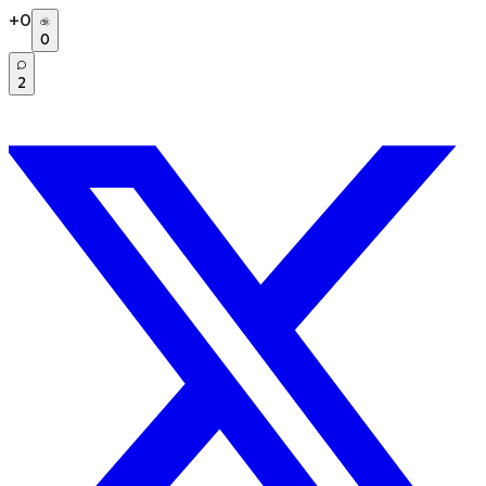
+
0
0
2