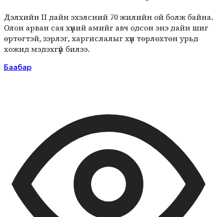
Дэлхийн II дайн эхэлсний 70 жилийн ой болж байна.
Олон арван сая хүний амийг авч одсон энэ дайн шиг
өртөгтэй, зэрлэг, харгислалыг хүн төрлөхтөн урьд
хожид мэдэхгүй билээ.
Баабар