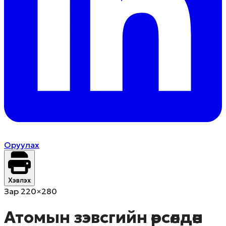
Оруулах
Хэвлэх
Зар 220×280
Атомын зэвсгийн өрсөлдөөн