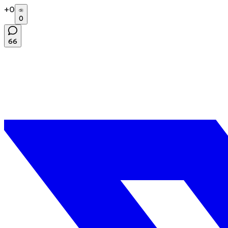
+
0
0
66