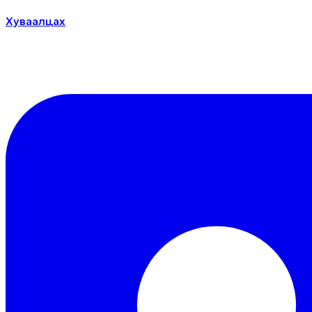
Хуваалцах