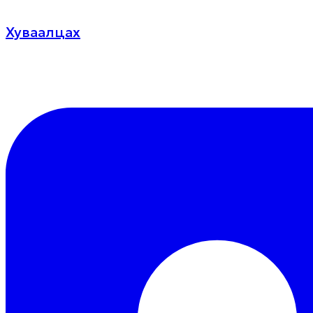
Хуваалцах