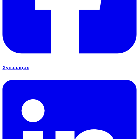
Хуваалцах