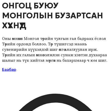
ОНГОЦ БУЮУ
МОНГОЛЫН БУЗАРТСАН
ХҮҮХНҮҮД
Оны өмнөхөн Монгол төрийн тулгын гал бадраах ёслол
Төрийн ордонд боллоо. Төр түшигсэд маань
сувенирийн хүүхэлдэй шиг өнгө алаглуулан ирж.
Төрийн их галын өмнө ээлжлэн сунаж хэвтэн духаараа
шалыг нь түк хийтэл мөргөх нь бахархмаар ч юм шиг.
Баабар