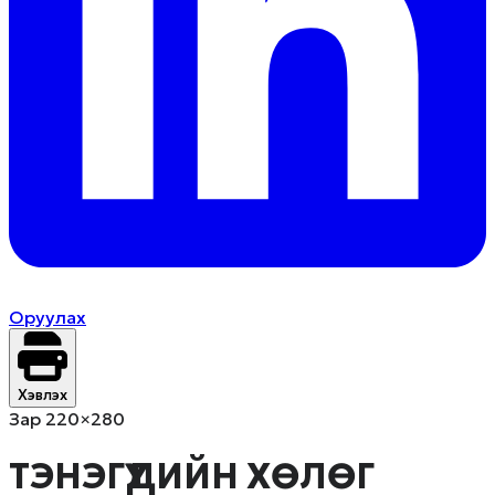
Оруулах
Хэвлэх
Зар 220×280
ТЭНЭГҮҮДИЙН ХӨЛӨГ