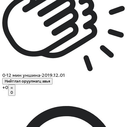
0
·
12
мин уншина
·
2019.12.01
Нийтлэл оруулмагц авья
+
0
0