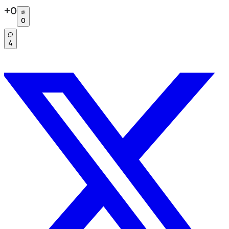
+
0
0
4