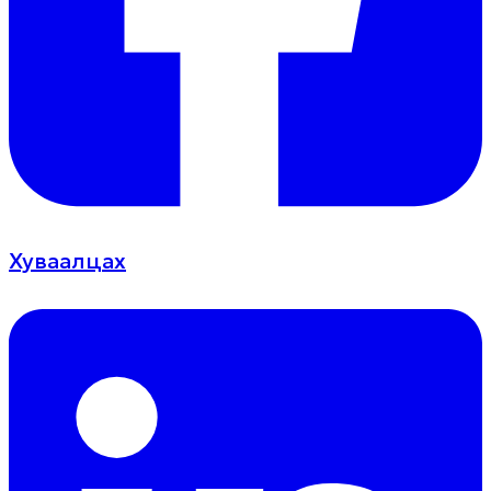
Хуваалцах