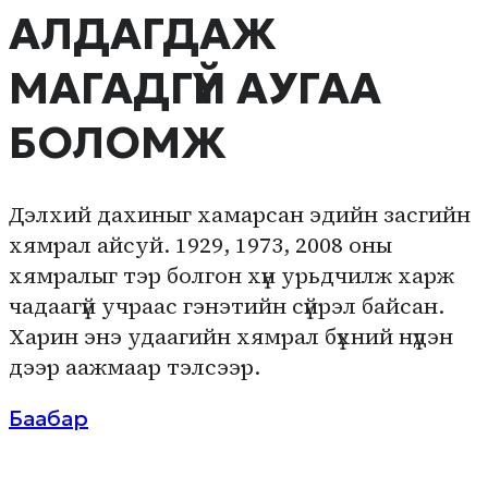
АЛДАГДАЖ
МАГАДГҮЙ АУГАА
БОЛОМЖ
Дэлхий дахиныг хамарсан эдийн засгийн
хямрал айсуй. 1929, 1973, 2008 оны
хямралыг тэр болгон хүн урьдчилж харж
чадаагүй учраас гэнэтийн сүйрэл байсан.
Харин энэ удаагийн хямрал бүхний нүдэн
дээр аажмаар тэлсээр.
Баабар