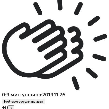
0
·
9
мин уншина
·
2019.11.26
Нийтлэл оруулмагц авья
+
0