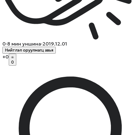
0
·
8
мин уншина
·
2019.12.01
Нийтлэл оруулмагц авья
+
0
0