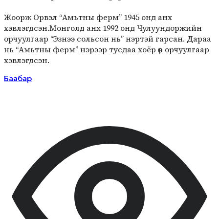
Жоорж Орвэл “Амьтны ферм” 1945 онд анх
хэвлэгдсэн.Монголд анх 1992 онд Чулуундоржийн
орчуулгаар “Эзнээ сольсон нь” нэртэй гарсан. Дараа
нь “Амьтны ферм” нэрээр тусдаа хоёр өөр орчуулгаар
хэвлэгдсэн.
Баабар