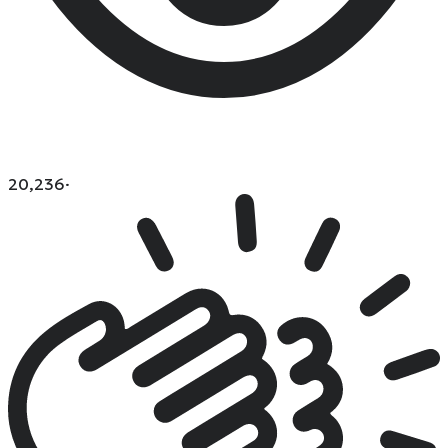
20,236
·