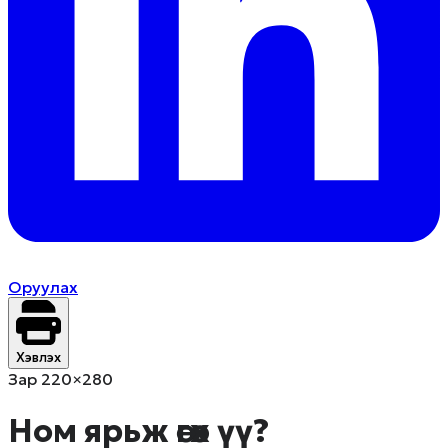
Оруулах
Хэвлэх
Зар 220×280
Ном ярьж өгөх үү?