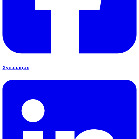
Хуваалцах