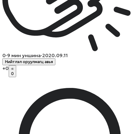
0
·
9
мин уншина
·
2020.09.11
Нийтлэл оруулмагц авья
+
0
0