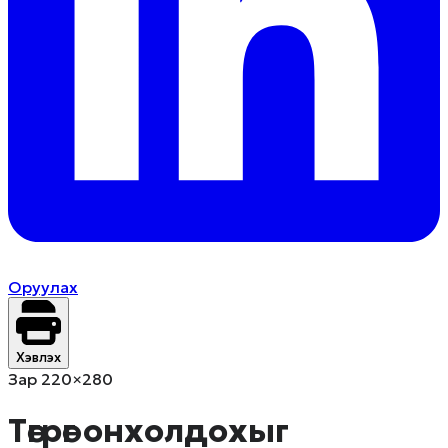
Оруулах
Хэвлэх
Зар 220×280
Төгрөг онхолдохыг