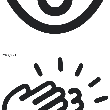
210,220
·