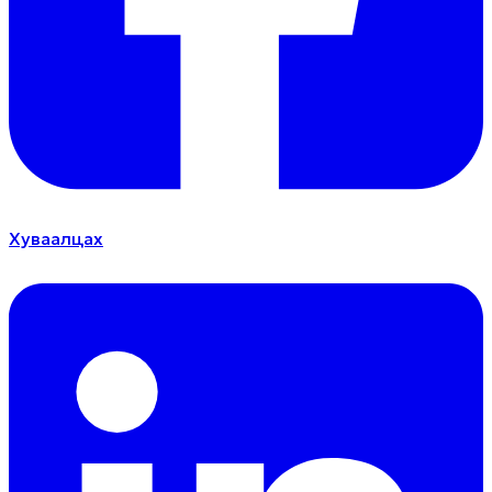
Хуваалцах