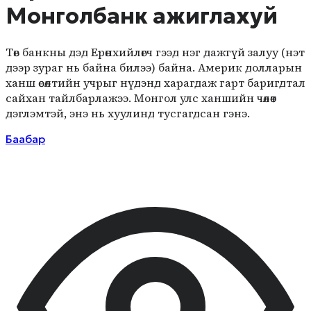
Монголбанк ажиглахуй
Төв банкны дэд Ерөнхийлөгч гээд нэг дажгүй залуу (нэт
дээр зураг нь байна билээ) байна. Америк долларын
ханш өсөлтийн учрыг нүдэнд харагдаж гарт баригдтал
сайхан тайлбарлажээ. Монгол улс ханшийн чөлөөт
дэглэмтэй, энэ нь хуулинд тусгагдсан гэнэ.
Баабар