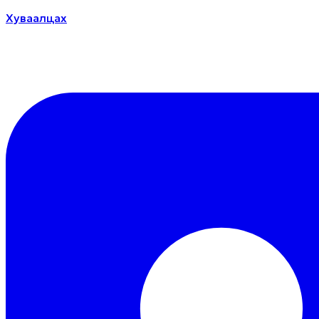
Хуваалцах