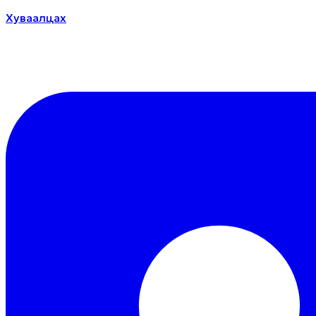
Хуваалцах