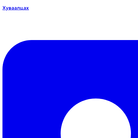
Хуваалцах