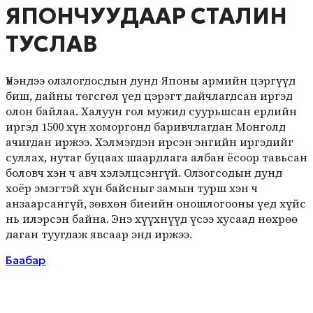
ЯПОНЧУУДААР СТАЛИН
ТУСЛАВ
Үнэндээ олзлогдосдын дунд Японы армийн цэргүүд
биш, дайны төгсгөл үед цэрэгт дайчлагдсан иргэд
олон байлаа. Халуун гол мужид суурьшсан ердийн
иргэд 1500 хүн хоморгонд баривчлагдан Монголд
ачигдан иржээ. Хэлмэгдэн ирсэн энгийн иргэдийг
суллах, нутаг буцаах шаардлага албан ёсоор тавьсан
боловч хэн ч авч хэлэлцсэнгүй. Олзогсодын дунд
хоёр эмэгтэй хүн байсныг замын турш хэн ч
анзаарсангүй, зөвхөн биеийн оношлогооны үед хүйс
нь илэрсэн байна. Энэ хүүхнүүд үсээ хусаад нөхрөө
даган туугдаж явсаар энд иржээ.
Баабар