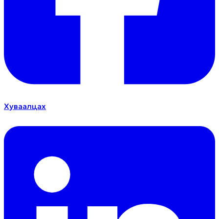
Хуваалцах