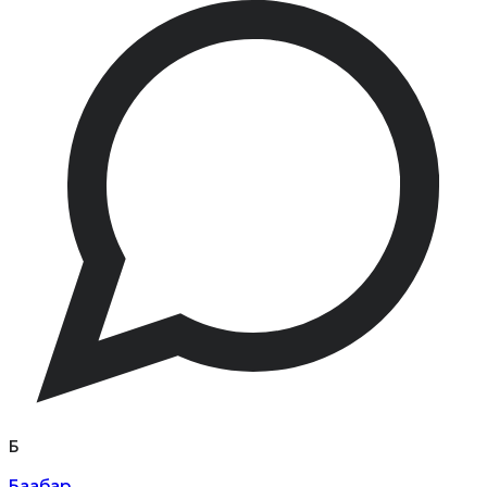
Б
Баабар