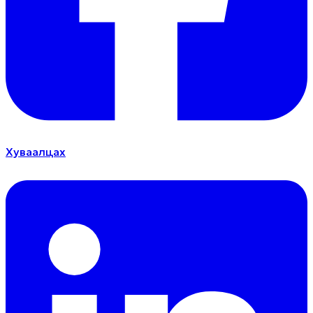
Хуваалцах