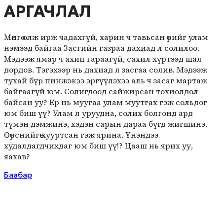
АРГАЧЛАЛ
Мөнгө олж ирж чадахгүй, харин ч тавьсан өрийг улам
нэмээд байгаа Засгийн газраа дахиад л солилоо.
Мэдээж ямар ч ахиц гараагүй, сахил хүртээд шал
дордов. Тэгэхээр нь дахиад л засгаа солив. Мэдээж
тухай бүр пинжэкээ эргүүлэхээ аль ч засаг мартаж
байгаагүй юм. Солигдоод сайжирсан тохиолдол
байсан уу? Ер нь муугаа улам муутгах гэж сольдог
юм биш үү? Улам л уруудна, солих болгонд ард
түмэн дэмжинэ, хэдэн сарын дараа бүгд жигшинэ.
Өөрснийгөө хууртсан гэж ярина. Үнэндээ
худалдагдчихдаг юм биш үү!? Цааш нь ярих уу,
яахав?
Баабар