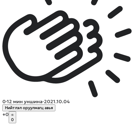
0
·
12
мин уншина
·
2021.10.04
Нийтлэл оруулмагц авья
+
0
0