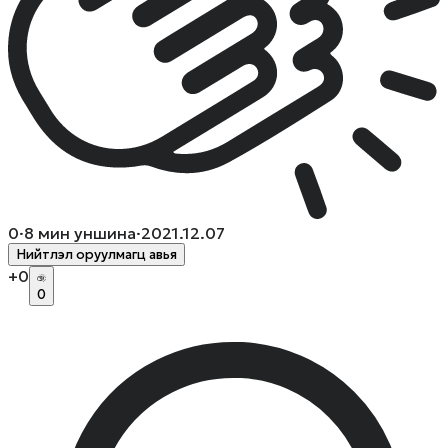
0
·
8
мин уншина
·
2021.12.07
Нийтлэл оруулмагц авья
+
0
0