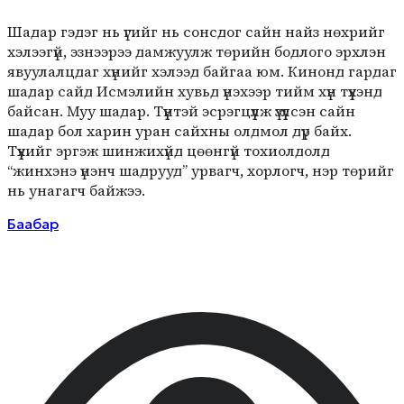
Шадар гэдэг нь үгийг нь сонсдог сайн найз нөхрийг
хэлээгүй, эзнээрээ дамжуулж төрийн бодлого эрхлэн
явуулалцдаг хүнийг хэлээд байгаа юм. Кинонд гардаг
шадар сайд Исмэлийн хувьд үнэхээр тийм хүн түүхэнд
байсан. Муу шадар. Түүнтэй эсрэгцүүлж үзүүлсэн сайн
шадар бол харин уран сайхны олдмол дүр байх.
Түүхийг эргэж шинжихүйд цөөнгүй тохиолдолд
“жинхэнэ үнэнч шадрууд” урвагч, хорлогч, нэр төрийг
нь унагагч байжээ.
Баабар