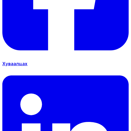
Хуваалцах