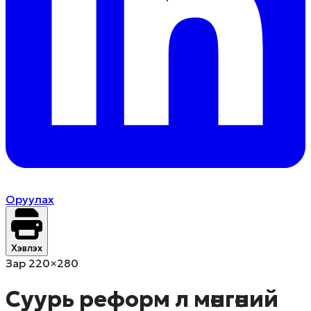
Оруулах
Хэвлэх
Зар 220×280
Суурь реформ л мөнгөний