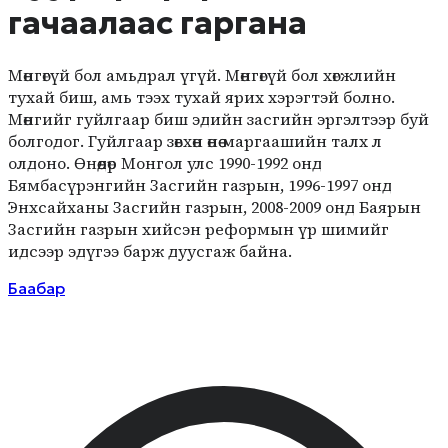
гачаалаас гаргана
Мөнгөгүй бол амьдрал үгүй. Мөнгөгүй бол хөгжлийн
тухай биш, амь тээх тухай ярих хэрэгтэй болно.
Мөнгийг гуйлгаар биш эдийн засгийн эргэлтээр буй
болгодог. Гуйлгаар зөвхөн өнөө маргаашийн талх л
олдоно. Өнөөдөр Монгол улс 1990-1992 онд
Бямбасүрэнгийн Засгийн газрын, 1996-1997 онд
Энхсайханы Засгийн газрын, 2008-2009 онд Баярын
Засгийн газрын хийсэн реформын үр шимийг
идсээр эдүгээ барж дуусгаж байна.
Баабар