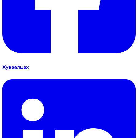
Хуваалцах