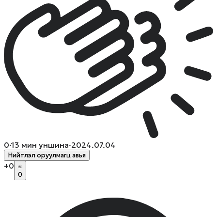
0
·
13
мин уншина
·
2024.07.04
Нийтлэл оруулмагц авья
+
0
0