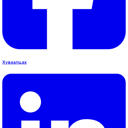
Хуваалцах