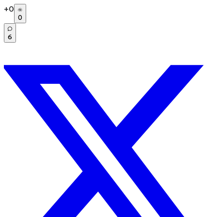
+
0
0
6