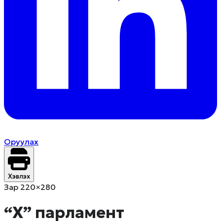
Оруулах
Хэвлэх
Зар 220×280
“Х” парламент