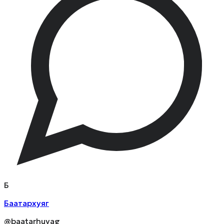
Б
Баатархуяг
@baatarhuyag