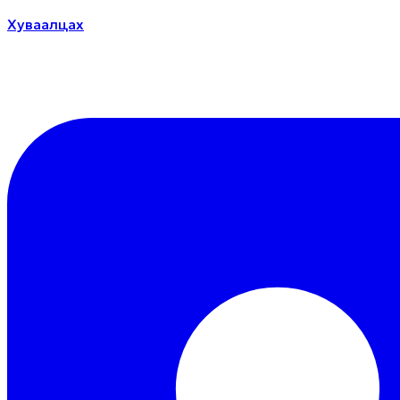
Хуваалцах