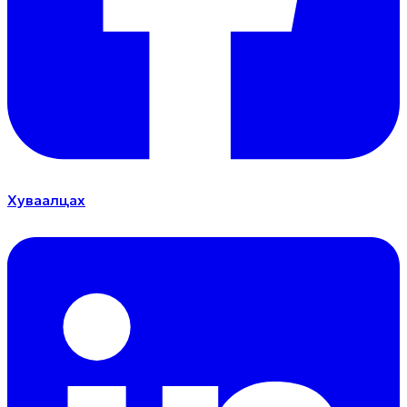
Хуваалцах