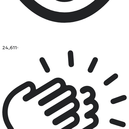
24,611
·