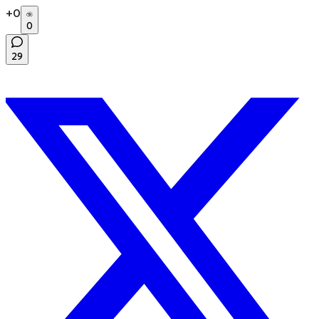
+
0
0
29