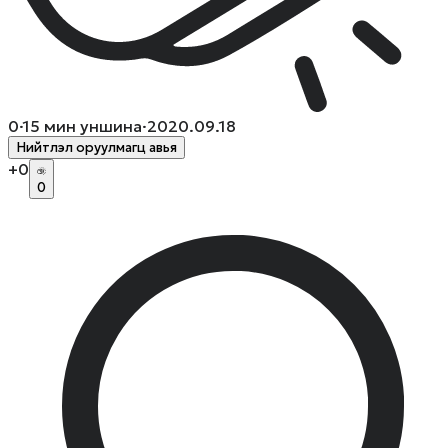
0
·
15
мин уншина
·
2020.09.18
Нийтлэл оруулмагц авья
+
0
0