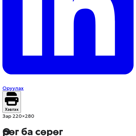
Оруулах
Хэвлэх
Зар 220×280
Өрөг ба сөрөг