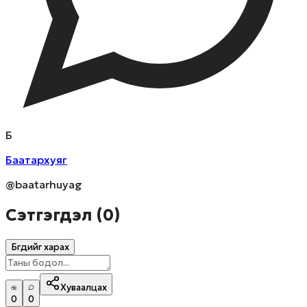
Б
Баатархуяг
@baatarhuyag
Сэтгэгдэл (
0
)
Бүгдийг харах
Хуваалцах
0
0