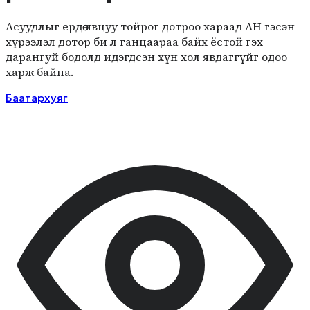
Асуудлыг ердөө явцуу тойрог дотроо хараад АН гэсэн
хүрээлэл дотор би л ганцаараа байх ёстой гэх
дарангуй бодолд идэгдсэн хүн хол явдаггүйг одоо
харж байна.
Баатархуяг