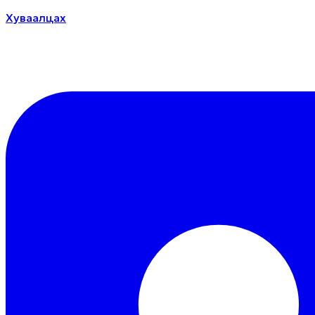
Хуваалцах