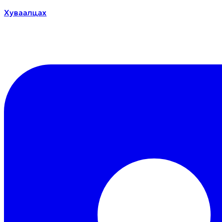
Хуваалцах