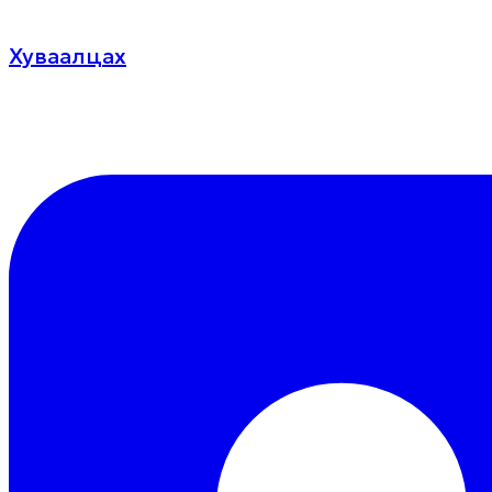
Хуваалцах