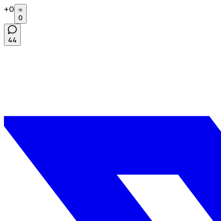
+
0
0
44