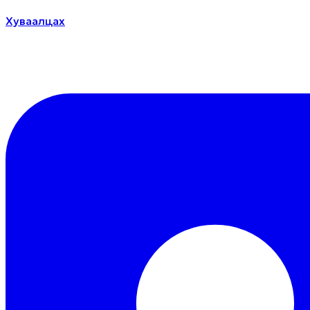
Хуваалцах