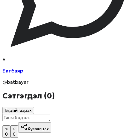
Б
Батбаяр
@batbayar
Сэтгэгдэл (
0
)
Бүгдийг харах
Хуваалцах
0
0