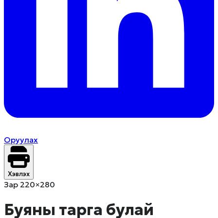
Оруулах
Хэвлэх
Зар 220×280
Буяны тарга булай