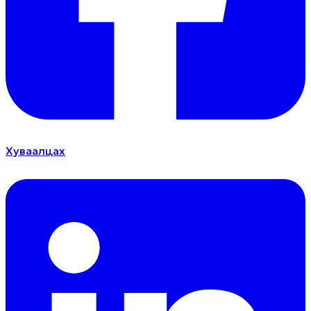
Хуваалцах