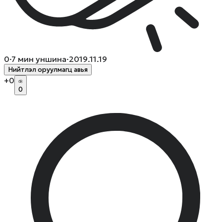
0
·
7
мин уншина
·
2019.11.19
Нийтлэл оруулмагц авья
+
0
0