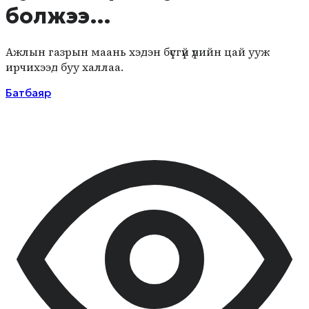
болжээ…
Ажлын газрын маань хэдэн бүсгүй үдийн цай ууж
ирчихээд буу халлаа.
Батбаяр