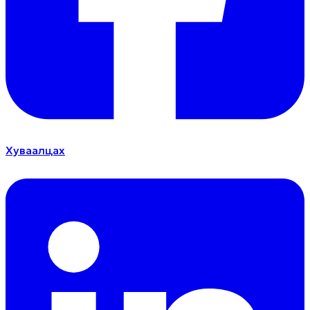
Хуваалцах