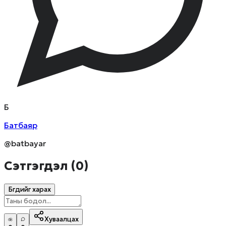
Б
Батбаяр
@batbayar
Сэтгэгдэл (
0
)
Бүгдийг харах
Хуваалцах