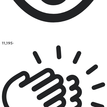
11,195
·