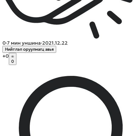
0
·
7
мин уншина
·
2021.12.22
Нийтлэл оруулмагц авья
+
0
0