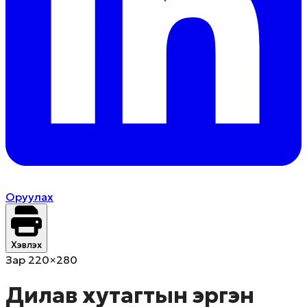
Оруулах
Хэвлэх
Зар 220×280
Дилав хутагтын эргэн