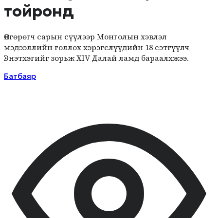
тойронд
Өнгөрөгч сарын сүүлээр Монголын хэвлэл
мэдээллийн голлох хэрэгслүүдийн 18 сэтгүүлч
Энэтхэгийг зорьж XIV Далай ламд бараалхжээ.
Батбаяр