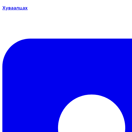
Хуваалцах