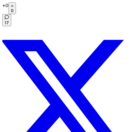
+
0
0
17