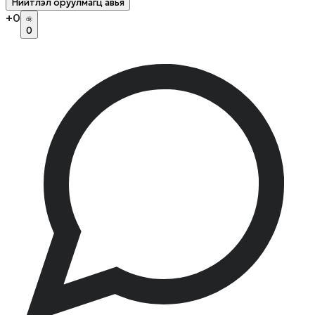
Нийтлэл оруулмагц авья
+
0
0