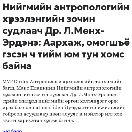
Нийгмийн антропологийн
хүрээлэнгийн зочин
судлаач Др. Л.Мөнх-
Эрдэнэ: Аархаж, омогшъё
гэсэн ч тийм юм тун хомс
байна
МУИС-ийн Антропологи археологийн тэнхимийн
багш, Макс Планкийн Нийгмийн антропологийн
хүрээлэнгийн зочин судлаач Др. Л.Мөнх-Эрдэнэд
сүүлийн жилүүдэд нийгмийн өргөн хэлэлцүүлэгт орж
ирэх болсон national identity-үндэстний ижилслийг
тойрсон асуудлаар цөөн асуулт и мэйлээр илгээж
авсан хариултаа хүргэж байна.
Батбаяр