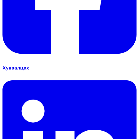
Хуваалцах