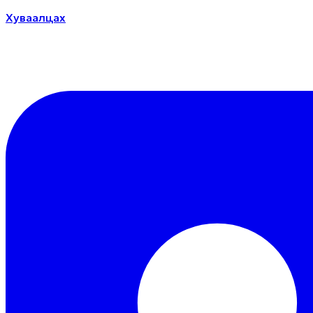
Хуваалцах