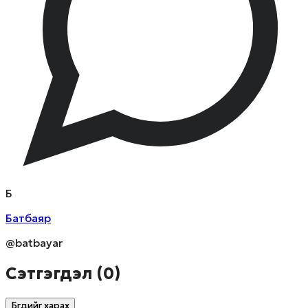
Б
Батбаяр
@batbayar
Сэтгэгдэл (
0
)
Бүгдийг харах