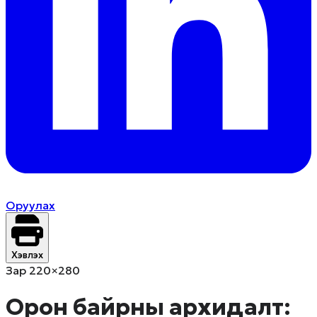
Оруулах
Хэвлэх
Зар 220×280
Орон байрны архидалт: