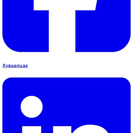
Хуваалцах