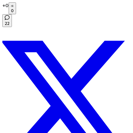
+
0
0
22