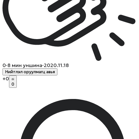
0
·
8
мин уншина
·
2020.11.18
Нийтлэл оруулмагц авья
+
0
0