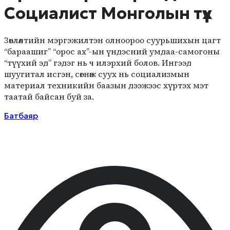
Социалист Монголын түүх
Зөвлөлтийн мэргэжилтэн олноороо суурьшихын цагт
“бараашиг” “орос ах”-ын үндэсний умдаа-самогоны
“түүхий эд” гэдэг нь ч илэрхий болов. Ингээд
шуугитал исгэн, сөгнөж суух нь социализмын
материал техникийн баазын дээжээс хүртэх мэт
таатай байсан буй за.
Батбаяр