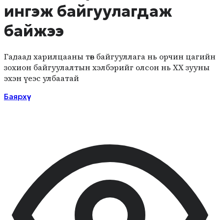
ингэж байгуулагдаж
байжээ
Гадаад харилцааны төв байгууллага нь орчин цагийн
зохион байгуулалтын хэлбэрийг олсон нь ХХ зууны
эхэн үеэс улбаатай
Баярхүү