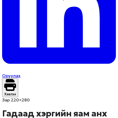
Оруулах
Хэвлэх
Зар 220×280
Гадаад хэргийн яам анх