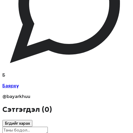
Б
Баярхүү
@bayarkhuu
Сэтгэгдэл (
0
)
Бүгдийг харах