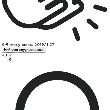
0
·
9
мин уншина
·
2019.11.27
Нийтлэл оруулмагц авья
+
0
0