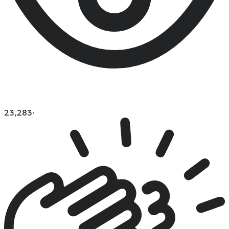
23,283
·