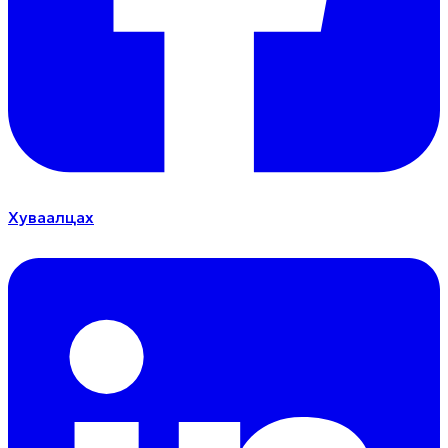
Хуваалцах