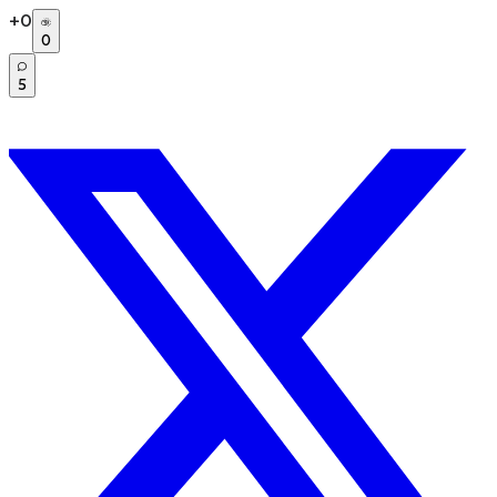
+
0
0
5