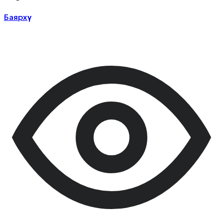
Баярхүү