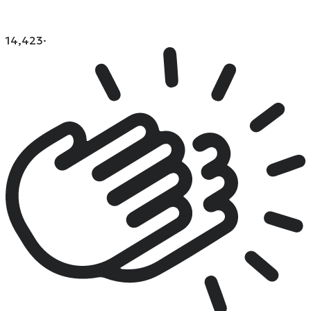
14,423
·