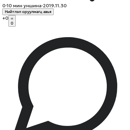
0
·
10
мин уншина
·
2019.11.30
Нийтлэл оруулмагц авья
+
0
0