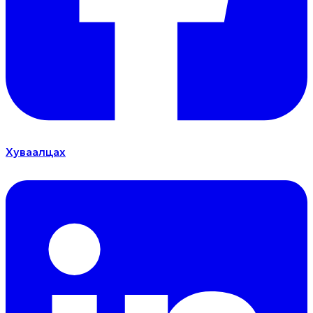
Хуваалцах