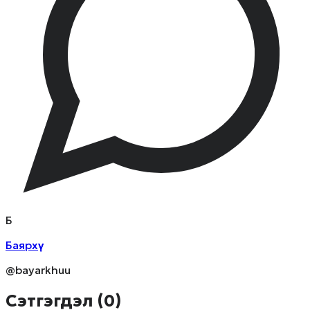
Б
Баярхүү
@bayarkhuu
Сэтгэгдэл (
0
)