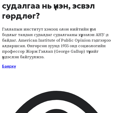
судалгаа нь үнэн, эсвэл
гөрдлөг?
Гэллапын институт хэмээх олон нийтийн үзэл
бодлыг тандан судалдаг судалгааны хүрээлэн АНУ-д
байдаг. American Institute of Public Opinion гэдгээрээ
алдаршсан. Өнгөрсөн зуунд 1935 онд социологийн
профессор Жорж Гэллап (George Gallup) түүнийг
үндэслэн байгуулжээ.
Баярхүү