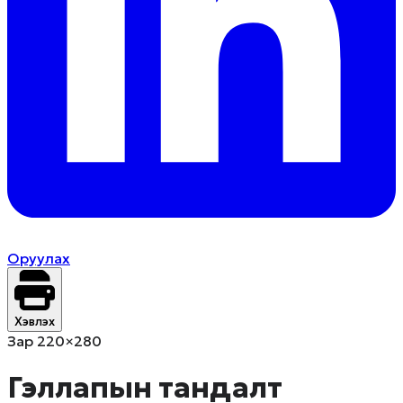
Оруулах
Хэвлэх
Зар 220×280
Гэллапын тандалт