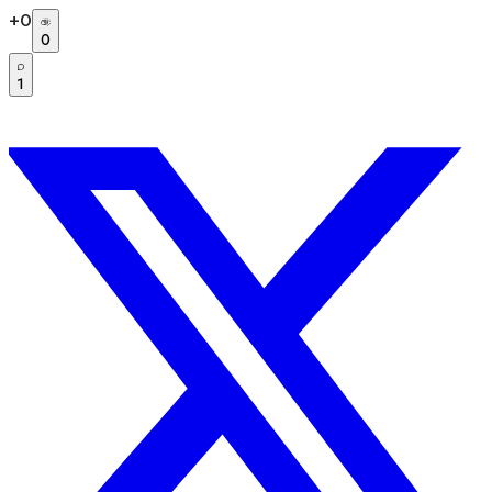
+
0
0
1