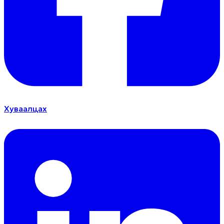
Хуваалцах