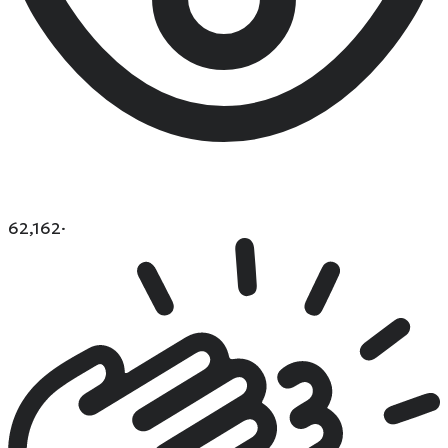
62,162
·