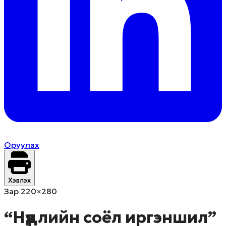
Оруулах
Хэвлэх
Зар 220×280
“Нүүдлийн соёл иргэншил”