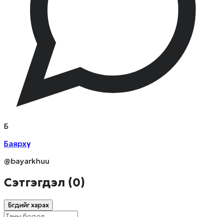
Б
Баярхүү
@bayarkhuu
Сэтгэгдэл (
0
)
Бүгдийг харах