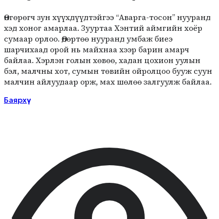
Өнгөрөгч зун хүүхдүүдтэйгээ “Аварга-тосон” нууранд
хэд хоног амарлаа. Зууртаа Хэнтий аймгийн хоёр
сумаар орлоо. Өдөртөө нууранд умбаж биеэ
шарчихаад орой нь майхнаа хээр барин амарч
байлаа. Хэрлэн голын хөвөө, хадан цохион уулын
бэл, малчны хот, сумын төвийн ойролцоо бууж суун
малчин айлуудаар орж, мах шөлөө залгуулж байлаа.
Баярхүү