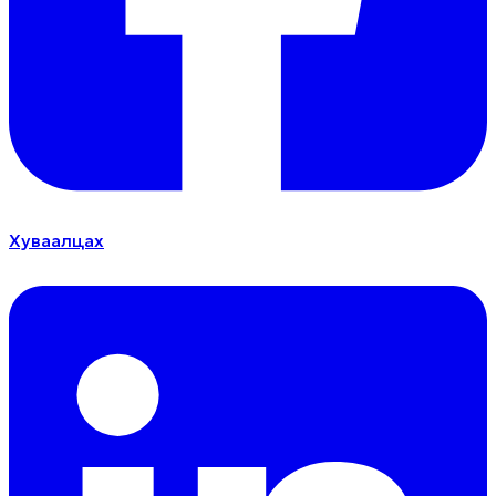
Хуваалцах