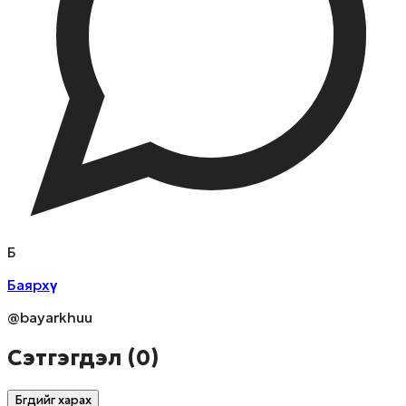
Б
Баярхүү
@bayarkhuu
Сэтгэгдэл (
0
)
Бүгдийг харах