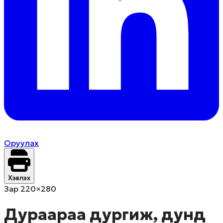
Оруулах
Хэвлэх
Зар 220×280
Дураараа дургиж, дунд