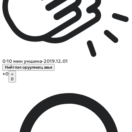
0
·
10
мин уншина
·
2019.12.01
Нийтлэл оруулмагц авья
+
0
0