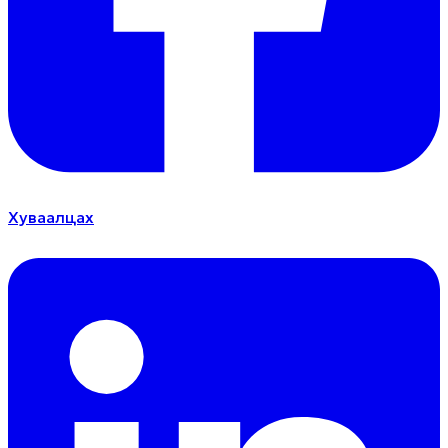
Хуваалцах