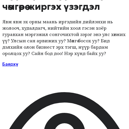
чөмгөөрөө жиргэх үзэгдэл
Явж явж эх орны маань иргэдийн дийлэнхи нь
жолооч, худалдагч, нийтийн хоол гэсэн хоёр
гуравхан мэргэжил сонгочихтой зэрэг энэ улс хөгжих
үү? Улсын сан арвижих уу? Мөнгө босох уу? Бид
дэлхийн олон бизнест эрх тэгш, нүүр бардам
оролцох уу? Сайн бод доо! Нэр хүнд байх уу?
Баярхүү