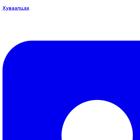
Хуваалцах