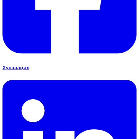
Хуваалцах