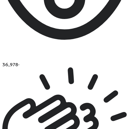
36,978
·