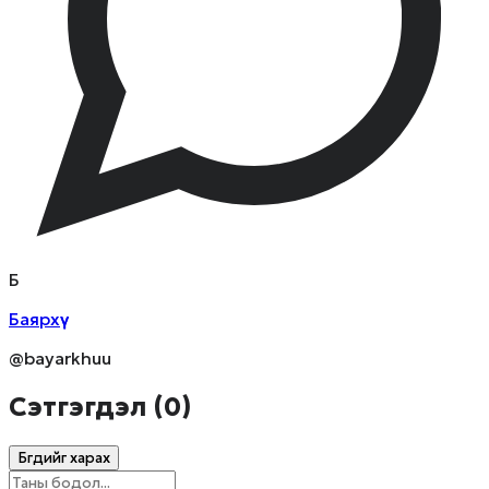
Б
Баярхүү
@bayarkhuu
Сэтгэгдэл (
0
)
Бүгдийг харах