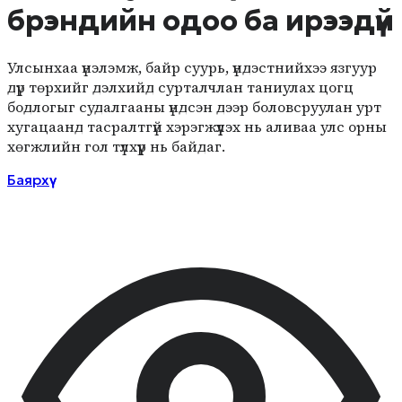
брэндийн одоо ба ирээдүй
Улсынхаа үнэлэмж, байр суурь, үндэстнийхээ язгуур
дүр төрхийг дэлхийд сурталчлан таниулах цогц
бодлогыг судалгааны үндсэн дээр боловсруулан урт
хугацаанд тасралтгүй хэрэгжүүлэх нь аливаа улс орны
хөгжлийн гол түлхүүр нь байдаг.
Баярхүү