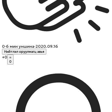
0
·
6
мин уншина
·
2020.09.16
Нийтлэл оруулмагц авья
+
0
0