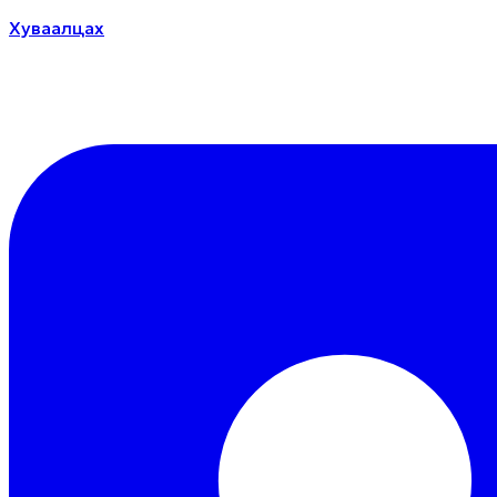
Хуваалцах