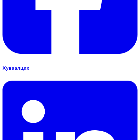
Хуваалцах