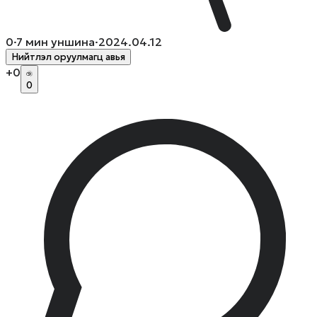
0
·
7
мин уншина
·
2024.04.12
Нийтлэл оруулмагц авья
+
0
0