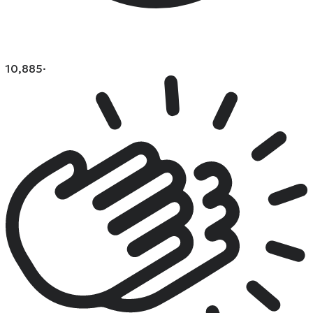
10,885
·