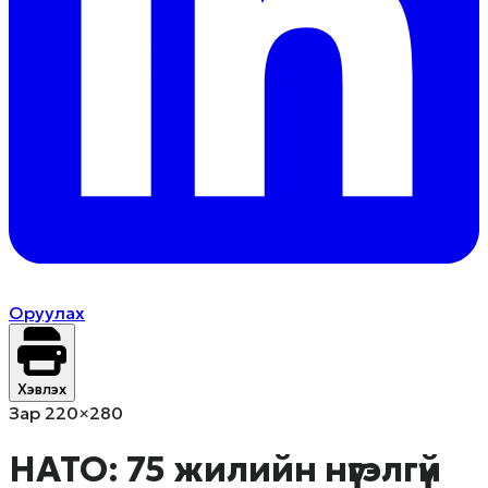
Оруулах
Хэвлэх
Зар 220×280
НАТО: 75 жилийн нүгэлгүй