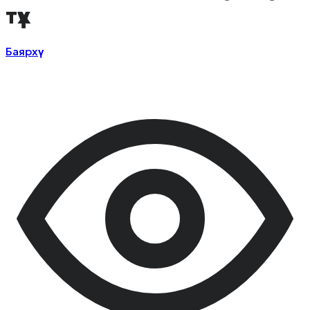
түүх
Баярхүү