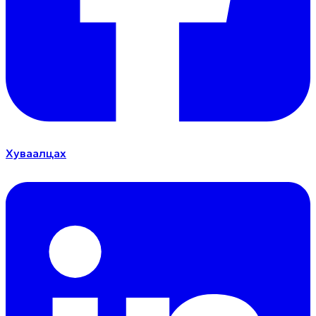
Хуваалцах