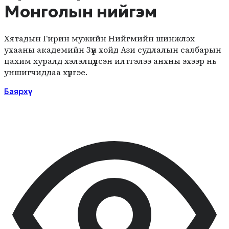
Монголын нийгэм
Хятадын Гирин мужийн Нийгмийн шинжлэх
ухааны академийн Зүүн хойд Ази судлалын салбарын
цахим хуралд хэлэлцүүлсэн илтгэлээ анхны эхээр нь
уншигчиддаа хүргэе.
Баярхүү