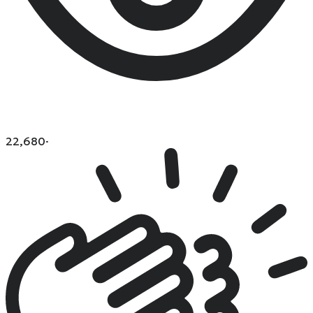
22,680
·