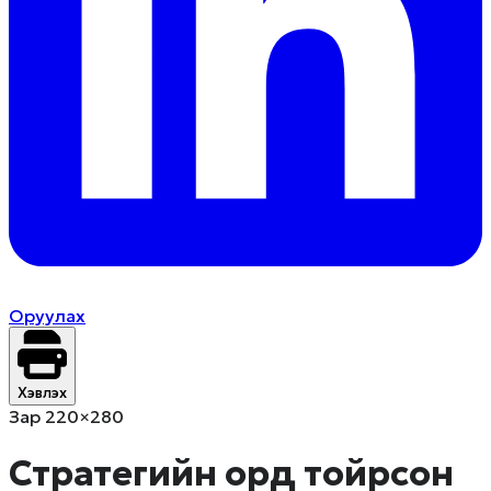
Оруулах
Хэвлэх
Зар 220×280
Стратегийн орд тойрсон