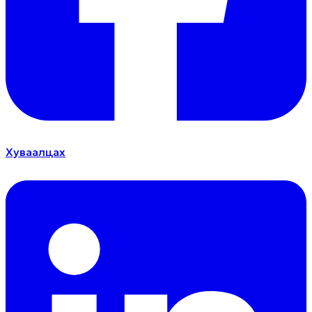
Хуваалцах