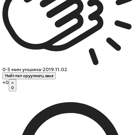
0
·
5
мин уншина
·
2019.11.02
Нийтлэл оруулмагц авья
+
0
0