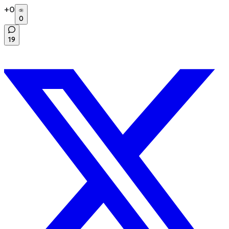
+
0
0
19