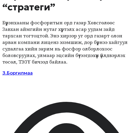
“стратеги”
Бүрэнхааны фосфоритын орд газар Хөвсгөлөөс
Завхан аймгийн нутаг хүртэлх асар уудам зайд
тархсан тогтоцтой. Энэ хирээр уг орд газарт олон
арван компани лиценз эзэмшиж, дор бүрнээ хайгуул
судалгаа хийн зарим нь фосфор олборлохоос
боловсруулах, улмаар эцсийн бүтээгдэхүүн үйлдвэрлэх
төсөл, ТЭЗҮ бичээд байлаа.
З.Боргилмаа