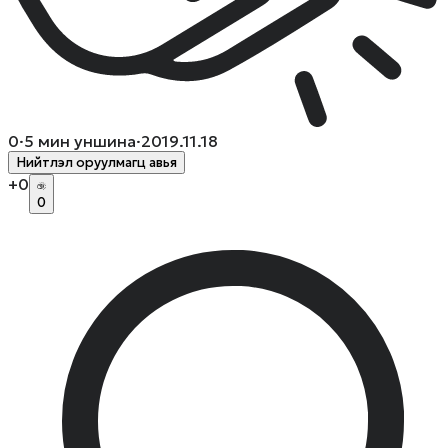
0
·
5
мин уншина
·
2019.11.18
Нийтлэл оруулмагц авья
+
0
0