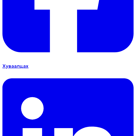
Хуваалцах