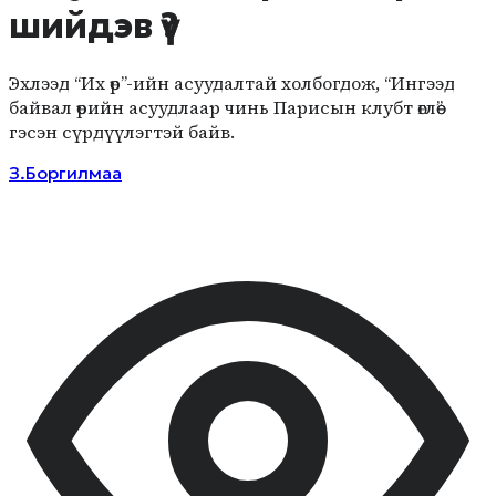
шийдэв үү?
Эхлээд “Их өр”-ийн асуудалтай холбогдож, “Ингээд
байвал өрийн асуудлаар чинь Парисын клубт өглөө”
гэсэн сүрдүүлэгтэй байв.
З.Боргилмаа