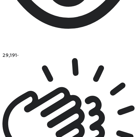
29,191
·