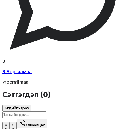
З
З.Боргилмаа
@borgilmaa
Сэтгэгдэл (
0
)
Бүгдийг харах
Хуваалцах