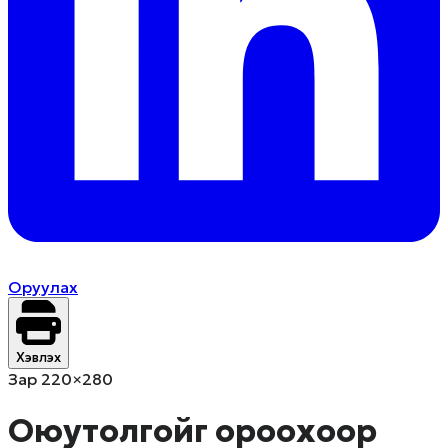
Оруулах
Хэвлэх
Зар 220×280
Оюутолгойг ороохоор