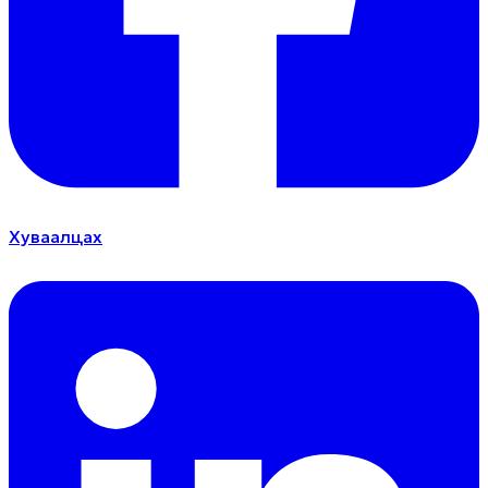
Хуваалцах