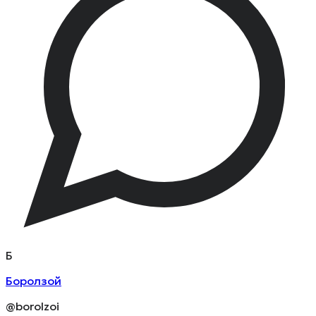
Б
Боролзой
@borolzoi