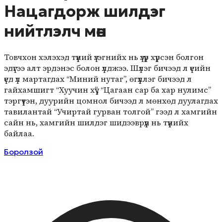
Нацагдорж шилдэг
нийтлэлч мөн
Товчхон хэлэхэд түүний үзэгнийх нь үзүүр хүрсэн болгон
эдүгээ алт эрдэнэс болон үлджээ. Шүлэг бичээд л үеийн
үед үл мартагдах “Миний нутаг”, өгүүллэг бичээд л
гайхамшигт “Хуучин хүү”, “Цагаан сар ба хар нулимс”
тэргүүтэн, дуурийн цомнол бичээд л мөнхөд дуулагдах
тавилантай “Учиртай гурван толгой” гээд л хамгийн
сайн нь, хамгийн шилдэг шидээврүүд нь түүнийх
байлаа.
Боролзой