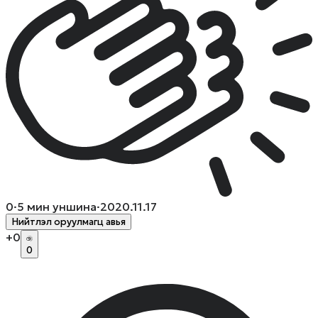
0
·
5
мин уншина
·
2020.11.17
Нийтлэл оруулмагц авья
+
0
0