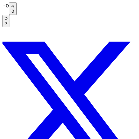
+
0
0
7