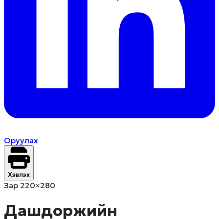
Оруулах
Хэвлэх
Зар 220×280
Дашдоржийн